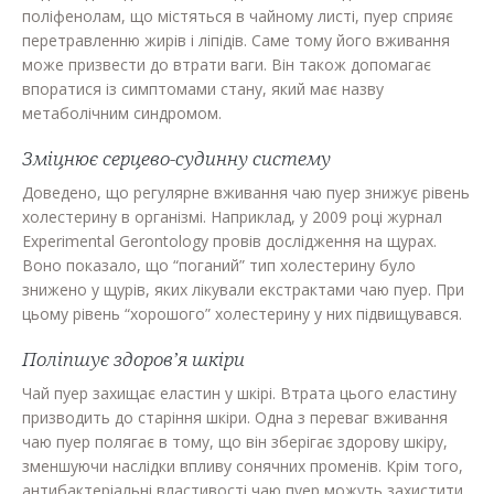
поліфенолам, що містяться в чайному листі, пуер сприяє
перетравленню жирів і ліпідів. Саме тому його вживання
може призвести до втрати ваги. Він також допомагає
впоратися із симптомами стану, який має назву
метаболічним синдромом.
Зміцнює серцево-судинну систему
Доведено, що регулярне вживання чаю пуер знижує рівень
холестерину в організмі. Наприклад, у 2009 році журнал
Experimental Gerontology провів дослідження на щурах.
Воно показало, що “поганий” тип холестерину було
знижено у щурів, яких лікували екстрактами чаю пуер. При
цьому рівень “хорошого” холестерину у них підвищувався.
Поліпшує здоров’я шкіри
Чай пуер захищає еластин у шкірі. Втрата цього еластину
призводить до старіння шкіри. Одна з переваг вживання
чаю пуер полягає в тому, що він зберігає здорову шкіру,
зменшуючи наслідки впливу сонячних променів. Крім того,
антибактеріальні властивості чаю пуер можуть захистити