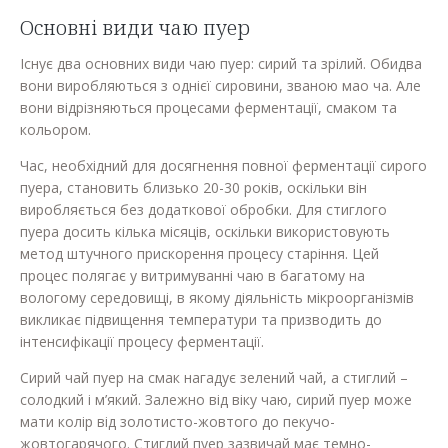
Основні види чаю пуер
Існує два основних види чаю пуер: сирий та зрілий. Обидва
вони виробляються з однієї сировини, званою мао ча. Але
вони відрізняються процесами ферментації, смаком та
кольором.
Час, необхідний для досягнення повної ферментації сирого
пуера, становить близько 20-30 років, оскільки він
виробляється без додаткової обробки. Для стиглого
пуера досить кілька місяців, оскільки використовують
метод штучного прискорення процесу старіння. Цей
процес полягає у витримуванні чаю в багатому на
вологому середовищі, в якому діяльність мікроорганізмів
викликає підвищення температури та призводить до
інтенсифікації процесу ферментації.
Сирий чай пуер на смак нагадує зелений чай, а стиглий –
солодкий і м’який. Залежно від віку чаю, сирий пуер може
мати колір від золотисто-жовтого до пекучо-
жовтогарячого. Стиглий пуер зазвичай має темно-