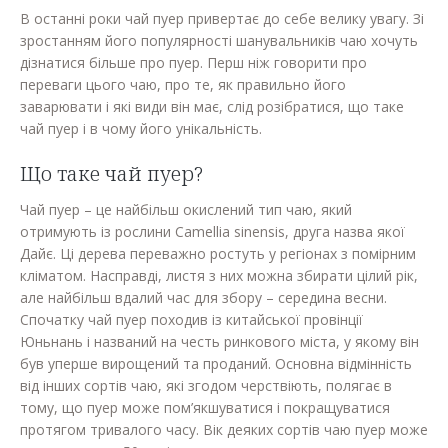
В останні роки чай пуер привертає до себе велику увагу. Зі
зростанням його популярності шанувальників чаю хочуть
дізнатися більше про пуер. Перш ніж говорити про
переваги цього чаю, про те, як правильно його
заварювати і які види він має, слід розібратися, що таке
чай пуер і в чому його унікальність.
Що таке чай пуер?
Чай пуер – це найбільш окислений тип чаю, який
отримують із рослини Camellia sinensis, друга назва якої
Дайє. Ці дерева переважно ростуть у регіонах з помірним
кліматом. Насправді, листя з них можна збирати цілий рік,
але найбільш вдалий час для збору – середина весни.
Спочатку чай пуер походив із китайської провінції
Юньнань і названий на честь ринкового міста, у якому він
був уперше вирощений та проданий. Основна відмінність
від інших сортів чаю, які згодом черствіють, полягає в
тому, що пуер може пом’якшуватися і покращуватися
протягом тривалого часу. Вік деяких сортів чаю пуер може