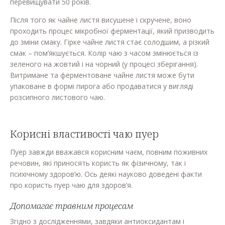
перевищувати 50 років.
Після того як чайне листя висушене і скручене, воно
проходить процес мікробної ферментації, який призводить
до зміни смаку. Гірке чайне листя стає солодшим, а різкий
смак – пом’якшується. Колір чаю з часом змінюється із
зеленого на жовтий і на чорний (у процесі зберігання).
Витримане та ферментоване чайне листя може бути
упаковане в формі пирога або продаватися у вигляді
розсипного листового чаю.
Корисні властивості чаю пуер
Пуер завжди вважався корисним чаєм, повним поживних
речовин, які приносять користь як фізичному, так і
психічному здоров’ю. Ось деякі науково доведені факти
про користь пуер чаю для здоров’я.
Допомагає травним процесам
Згідно з дослідженнями, завдяки антиоксидантам і