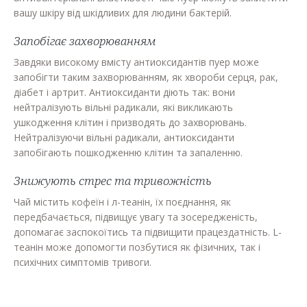
вашу шкіру від шкідливих для людини бактерій.
Запобігає захворюванням
Завдяки високому вмісту антиоксидантів пуер може
запобігти таким захворюванням, як хвороби серця, рак,
діабет і артрит. Антиоксиданти діють так: вони
нейтралізують вільні радикали, які викликають
ушкодження клітин і призводять до захворювань.
Нейтралізуючи вільні радикали, антиоксиданти
запобігають пошкодженню клітин та запаленню.
Знижують стрес та тривожність
Чай містить кофеїн і л-теанін, їх поєднання, як
передбачається, підвищує увагу та зосередженість,
допомагає заспокоїтись та підвищити працездатність. L-
теанін може допомогти позбутися як фізичних, так і
психічних симптомів тривоги.