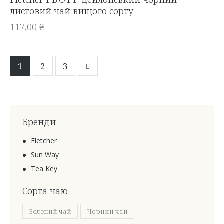
листовий чай вищого сорту
117,00
₴
1
→
2
3
Бренди
Fletcher
Sun Way
Tea Key
Сорта чаю
Зелений чай
Чорний чай