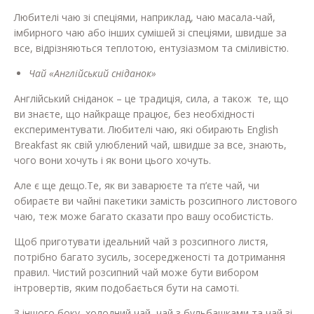
Любителі чаю зі спеціями, наприклад, чаю масала-чай,
імбирного чаю або інших сумішей зі спеціями, швидше за
все, відрізняються теплотою, ентузіазмом та сміливістю.
Чай «Англійський сніданок»
Англійський сніданок – це традиція, сила, а також те, що
ви знаєте, що найкраще працює, без необхідності
експериментувати. Любителі чаю, які обирають English
Breakfast як свій улюблений чай, швидше за все, знають,
чого вони хочуть і як вони цього хочуть.
Але є ще дещо.Те, як ви заварюєте та п’єте чай, чи
обираєте ви чайні пакетики замість розсипного листового
чаю, теж може багато сказати про вашу особистість.
Щоб приготувати ідеальний чай з розсипного листя,
потрібно багато зусиль, зосередженості та дотримання
правил. Чистий розсипний чай може бути вибором
інтровертів, яким подобається бути на самоті.
З іншого боку, холодний чай, чай з бульбашками та чай зі