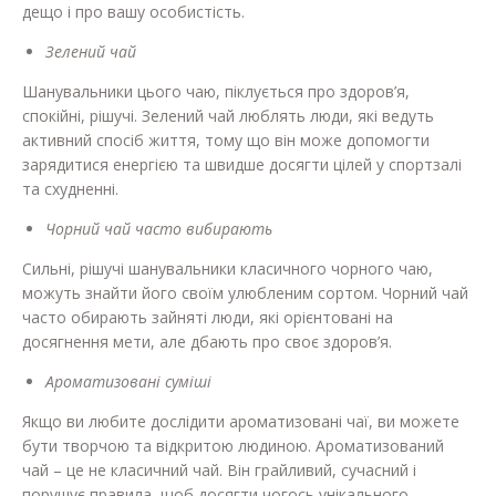
дещо і про вашу особистість.
Зелений чай
Шанувальники цього чаю, піклується про здоров’я,
спокійні, рішучі. Зелений чай люблять люди, які ведуть
активний спосіб життя, тому що він може допомогти
зарядитися енергією та швидше досягти цілей у спортзалі
та схудненні.
Чорний чай часто вибирають
Сильні, рішучі шанувальники класичного чорного чаю,
можуть знайти його своїм улюбленим сортом. Чорний чай
часто обирають зайняті люди, які орієнтовані на
досягнення мети, але дбають про своє здоров’я.
Ароматизовані суміші
Якщо ви любите дослідити ароматизовані чаї, ви можете
бути творчою та відкритою людиною. Ароматизований
чай – це не класичний чай. Він грайливий, сучасний і
порушує правила, щоб досягти чогось унікального.