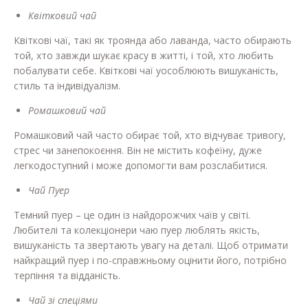
Квітковий чай
Квіткові чаї, такі як троянда або лаванда, часто обирають
той, хто завжди шукає красу в житті, і той, хто любить
побалувати себе. Квіткові чаї уособлюють вишуканість,
стиль та індивідуалізм.
Ромашковий чай
Ромашковий чай часто обирає той, хто відчуває тривогу,
стрес чи занепокоєння. Він не містить кофеїну, дуже
легкодоступний і може допомогти вам розслабитися.
Чай Пуер
Темний пуер – це один із найдорожчих чаїв у світі.
Любителі та колекціонери чаю пуер люблять якість,
вишуканість та звертають увагу на деталі. Щоб отримати
найкращий пуер і по-справжньому оцінити його, потрібно
терпіння та відданість.
Чай зі спеціями