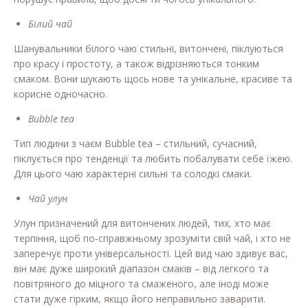
Білий чай
Шанувальники білого чаю стильні, витончені, піклуються
про красу і простоту, а також відрізняються тонким
смаком. Вони шукають щось нове та унікальне, красиве та
корисне одночасно.
Bubble tea
Тип людини з чаєм Bubble tea – стильний, сучасний,
піклується про тенденції та любить побалувати себе їжею.
Для цього чаю характерні сильні та солодкі смаки.
Чай улун
Улун призначений для витончених людей, тих, хто має
терпіння, щоб по-справжньому зрозуміти свій чай, і хто не
заперечує проти універсальності. Цей вид чаю здивує вас,
він має дуже широкий діапазон смаків – від легкого та
повітряного до міцного та смаженого, але іноді може
стати дуже гірким, якщо його неправильно заварити.