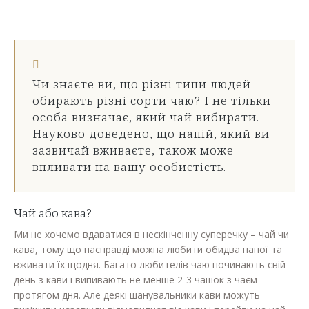
Чи знаєте ви, що різні типи людей
обирають різні сорти чаю? І не тільки
особа визначає, який чай вибирати.
Науково доведено, що напій, який ви
зазвичай вживаєте, також може
впливати на вашу особистість.
Чай або кава?
Ми не хочемо вдаватися в нескінченну суперечку – чай чи
кава, тому що насправді можна любити обидва напої та
вживати їх щодня. Багато любителів чаю починають свій
день з кави і випивають не менше 2-3 чашок з чаєм
протягом дня. Але деякі шанувальники кави можуть