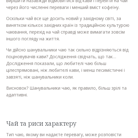
вирішити назавжди відмовитися від кави і перейти на чай
через його численні переваги і менший вміст кофеїну.
Оскільки чай все ще досить новий у західному світі, за
винятком кількох західних країн із традиційною культурою
чаювання, перехід на чай справді може вимагати зовсім
іншого погляду на життя.
Чи дійсно шанувальники чаю так сильно відрізняються від
поціновувачів кави? Дослідження свідчать, що так…
Дослідження показали, що любителі чаю більш
цілеспрямовані, ніж любителі кави, і менш песимістичні і
завзяті, ніж шанувальники коли.
Висновок? Шанувальники чаю, як правило, більш зрілі та
адаптивні.
Чай та риси характеру
Тип чаю, якому ви надаєте перевагу, може розповісти