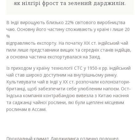
як нілгірі фрост та зелений дарджилін.
В Індії вирощують близько 22% світового виробництва
чаю. Основну його частину споживають у країні і лише 20
%
відправляють експорту. На початку ХІХ ст. індійський чай
пили лише представники вищих та середніх станів індійців,
а основна частина експортувалася на Захід.
Із приходом у країну технології СТС у 1950-х pp. індійський
чай став широко доступним на внутрішньому ринку.
Культивувати чай в Індії у ХХ ст. розпочали колонізатори-
британці, щоб забезпечити себе улюбленим напоєм. Ост-
Індська компанія контрабандою вивезла з Китаю насіння
та саджанці чайної рослини, які були щеплені місцевим
рослинам в Ассамі.
Прохладный климат Дарджилинга отлично подошел