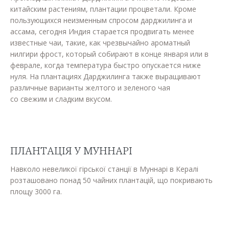
китайским растениям, плантации процветали. Кроме
пользующихся неизменным спросом дарджилинга и
ассама, сегодня Индия старается продвигать менее
известные чаи, такие, как чрезвычайно ароматный
нилгири фрост, который собирают в конце января или в
феврале, когда температура быстро опускается ниже
нуля. На плантациях Дарджилинга также выращивают
различные варианты желтого и зеленого чая
со свежим и сладким вкусом.
ПЛАНТАЦІЯ У МУННАРІ
Навколо невеликої гірської станції в Муннарі в Кералі
розташовано понад 50 чайних плантацій, що покривають
площу 3000 га.