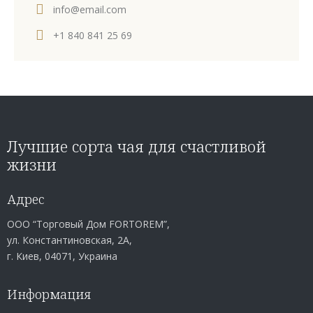
info@email.com
+1 840 841 25 69
Лучшие сорта чая для счастливой
жизни
Адрес
ООО “Торговый Дом FORTOREM”,
ул. Константиновская, 2А,
г. Киев, 04071, Украина
Информация