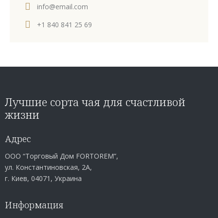
info@email.com
+1 840 841 25 69
Лучшие сорта чая для счастливой
жизни
Адрес
ООО “Торговый Дом FORTOREM”,
ул. Константиновская, 2А,
г. Киев, 04071, Украина
Информация