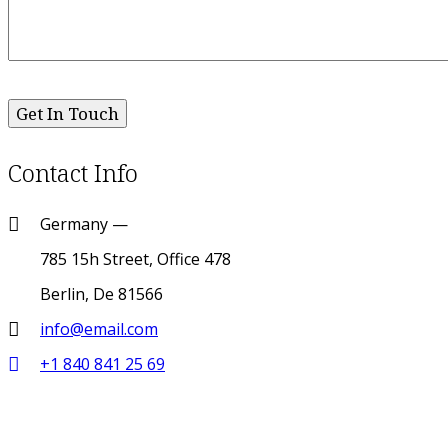
Contact Info
Germany —
785 15h Street, Office 478
Berlin, De 81566
info@email.com
+1 840 841 25 69