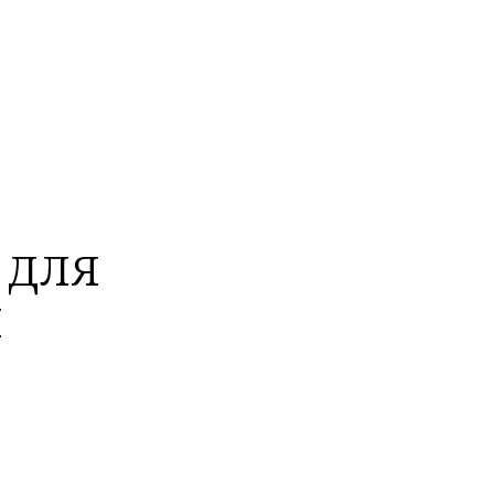
Wine
 для
и