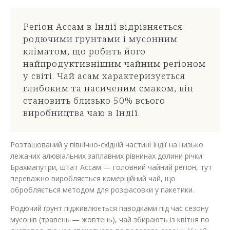
Регіон Ассам в Індії відрізняється
родючими ґрунтами і мусонним
кліматом, що робить його
найпродуктивнішим чайним регіоном
у світі. Чай асам характеризується
глибоким та насиченим смаком, він
становить близько 50% всього
виробництва чаю в Індії.
Розташований у північно-східній частині Індії на низько
лежачих алювіальних заплавних рівнинах долини річки
Брахмапутри, штат Ассам — головний чайний регіон, тут
переважно виробляється комерційний чай, що
обробляється методом для розфасовки у пакетики.
Родючий ґрунт підживлюється паводками під час сезону
мусонів (травень — жовтень), чай збирають із квітня по