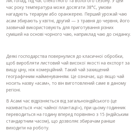
листопад, під час спекотного та вологого сезону. У цей
час року температура може досягати 38°С, умови
нагадують тераріум або оранжерею. Перший урожай чаю
асам збирають у квітні, другий — з травня до червня, його
зазвичай використовують для приготування різних
сумішей на основі чорного чаю, наприклад чаю до сніданку.
Деякі господарства повернулися до класичної обробки,
щоб виробляти листовий чай високої якості на експорт за
вищу ціну, ніж комерційний. Такий чай захищений
географічним найменуванням. Це означає, що якщо чай
носить назву «асам», то він виготовлений саме в даному
регіоні.
В Асамі час відрізняється від загальноіндійського (це
називається «час чайної плантації»), при цьому годинник
переводиться на годину вперед порівняно з 15 (індійським
стандартним часом), що дозволяє збирачам раніше
виходити на роботу.