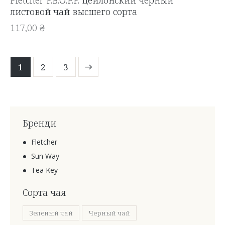
Fletcher F.B.O.P.F. цейлонский черный
листовой чай высшего сорта
117,00
₴
1
→
2
3
Бренди
Fletcher
Sun Way
Tea Key
Сорта чая
Зеленый чай
Черный чай