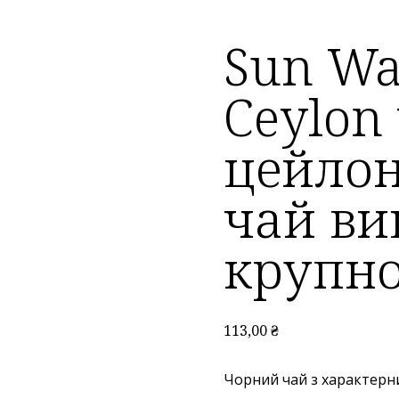
Sun Wa
Ceylon 
цейло
чай ви
крупн
113,00
₴
Чорний чай з характерн