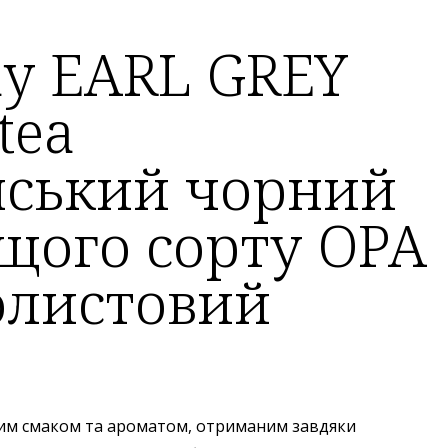
y EARL GREY
tea
нський чорний
щого сорту OPA
олистовий
им смаком та ароматом, отриманим завдяки