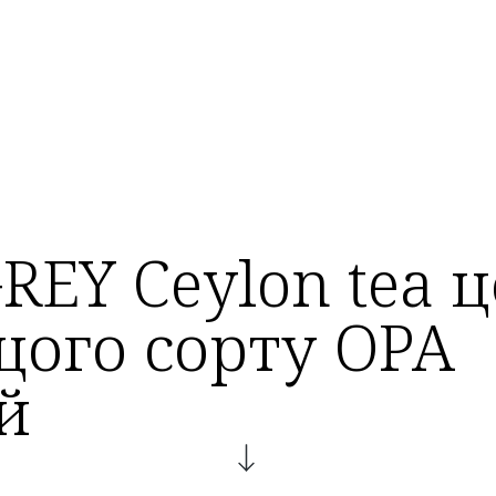
REY Ceylon tea 
щого сорту OPA
й