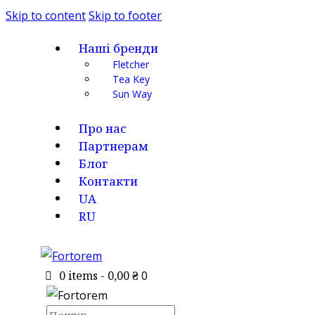
Skip to content
Skip to footer
Наші бренди
Fletcher
Tea Key
Sun Way
Про нас
Партнерам
Блог
Контакти
UA
RU
0 items
-
0,00 ₴
0