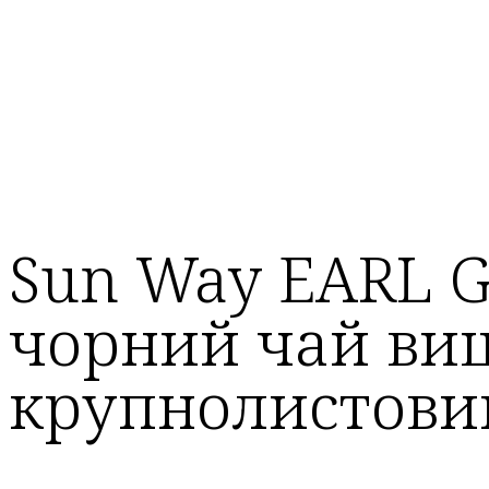
Sun Way EARL G
чорний чай ви
крупнолистови