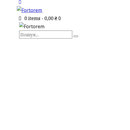
0 items
-
0,00 ₴
0