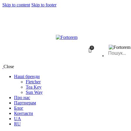
Skip to content
Skip to footer
0
Close
Наші бренди
Fletcher
Tea Key
Sun Way
Про нас
Партнерам
Блог
Контакти
UA
RU