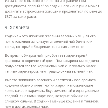
Из-за своего высокого качества и ограниченной
доступности, первый сбор подлинного Лонгцзина может
достигать астрономических цен и продаваться по цене до
$875 за килограмм.
9. Ходзича
Ходзича – это японский жареный зеленый чай. Для его
приготовления используется зеленый чай банча или
сенча, который обжаривается на сильном огне.
Во время обжарки чай приобретает характерный
красновато-коричневый цвет. При заваривании ходжича
получается светло-коричневый чай с несколько более
теплым характером, чем традиционный зеленый чай.
Вместо типичного зеленого и растительного аромата,
ходжича обычно имеет нотки жарки, напоминающие
кофе, какао и карамель. Вкус землистый и едва уловимо
сладкий, с нотками жареного, которые обычно не
слишком сильны. В ходжича меньше кофеина и танинов,
чем в других зеленых чаях.